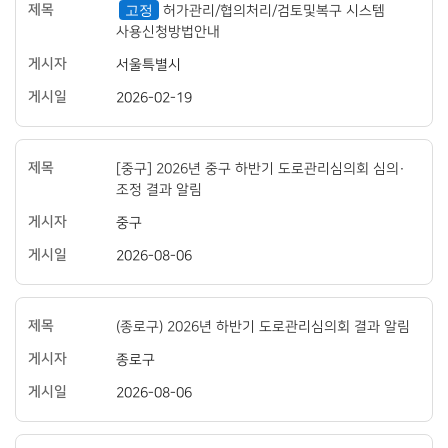
고정
의
시
허가관리/협의처리/검토및복구 시스템
공
자,
사용신청방법안내
지
게
사
시
서울특별시
항
일
정
에
2026-02-19
보
대
를
한
제
정
공
보
[중구] 2026년 중구 하반기 도로관리심의회 심의·
하
표
고
조정 결과 알림
있
습
중구
니
다.
2026-08-06
(종로구) 2026년 하반기 도로관리심의회 결과 알림
종로구
2026-08-06