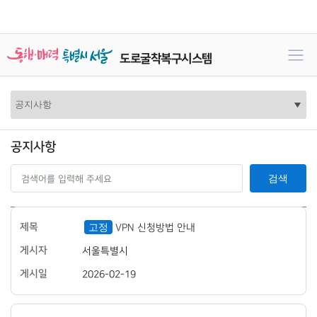
도로굴착복구시스템
공지사항
공
검
검색
지
색
사
어
항
입
공
검
력
도
지
색
고정
VPN 신청방법 안내
로
사
하
굴
항
기
서울특별시
착
:
복
번
2026-02-19
구
호,
시
제
스
목,
템
게