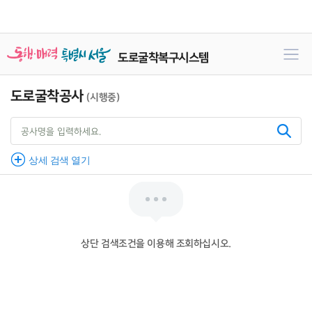
도로굴착복구시스템
도
로
도로굴착공사
(시행중)
굴
착
공
검
공
사
색
사
검
명,
어
통
색
공
합
상세 검색 열기
하
사
검
기
기
색
관
명
검
색
하
기
상단 검색조건을 이용해 조회하십시오.